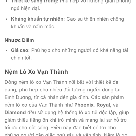
Thiết kế sang trọng
: Phù hợp với không gian phòng
ngủ hiện đại.
Kháng khuẩn tự nhiên
: Cao su thiên nhiên chống
khuẩn và nấm mốc.
Nhược Điểm
Giá cao
: Phù hợp cho những người có khả năng tài
chính tốt.
Nệm Lò Xo Vạn Thành
Dòng nệm lò xo Vạn Thành nổi bật với thiết kế đa
dạng, phù hợp cho nhiều đối tượng người dùng tại
Bình Dương, từ cá nhân đến gia đình. Các sản phẩm
nệm lò xo của Vạn Thành như
Phoenix
,
Royal
, và
Diamond
đều sử dụng hệ thống lò xo túi độc lập, giúp
giảm thiểu tiếng ồn khi trở mình và mang lại sự hỗ trợ
tối ưu cho cột sống. Điều này đặc biệt có lợi cho
những người cần giấc ngủ sâu và yên tĩnh. Nệm lò xo